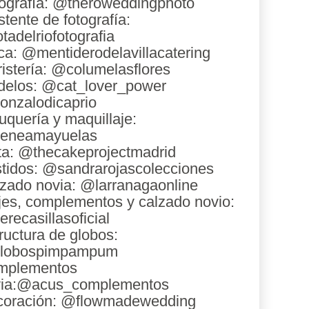
ografía: @theroweddingphoto
stente de fotografía:
tadelriofotografia
ca: @mentiderodelavillacatering
ristería: @columelasflores
elos: @cat_lover_power
nzalodicaprio
uquería y maquillaje:
reneamayuelas
ta: @thecakeprojectmadrid
tidos: @sandrarojascolecciones
zado novia: @larranagaonline
jes, complementos y calzado novio:
recasillasoficial
ructura de globos:
lobospimpampum
mplementos
via:@acus_complementos
coración: @flowmadewedding