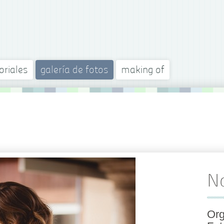
oriales
galería de fotos
making of
No
Org