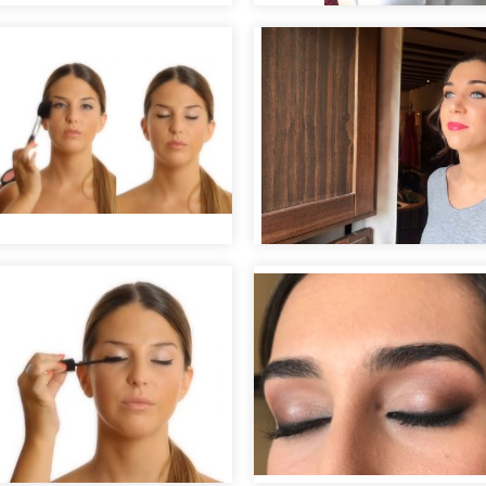
Prueba de peinado d
ial nupcial "Clara".
novia
llaje piel radiante
ye liner