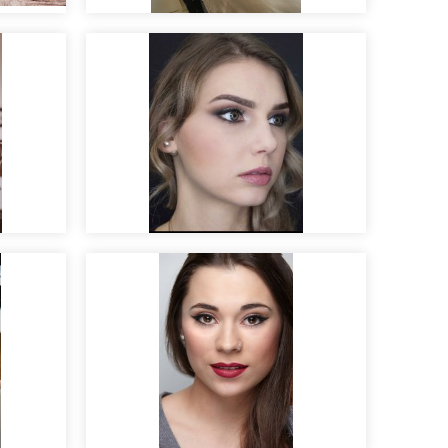
".
Pruebas de novia
Maquillaje para sesión de
fotos