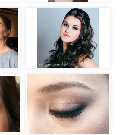
e
Maquillaje para book de
modelo
Maquillaje de fiesta