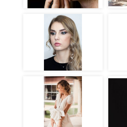
Maquillaje de novia
Editor
Maquillaje Beauty para
HRP
Ment