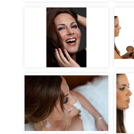
Editorial nupcial "Clara".
Editor
Maqui
Maquillaje de día natural
con e