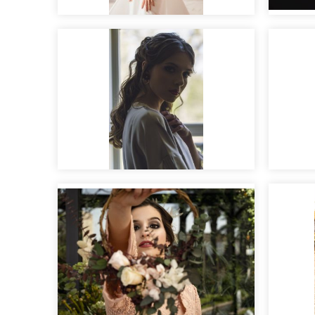
Maqui
Novias con estilo
fotos
Vincent&Ella
Edito