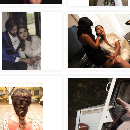
llaje para sesión de
novias labios rojos
rial Vincent & Ella