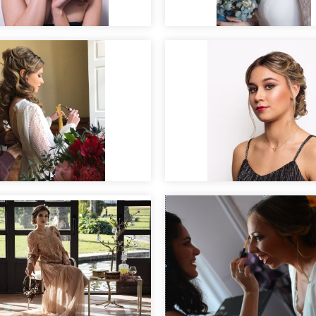
Novia ojos ahumado
Maquillaje para sesió
fotos