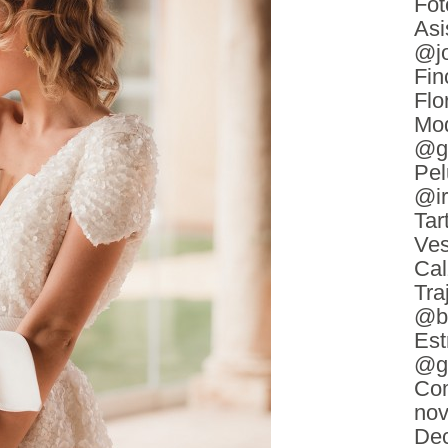
Fot
Asi
@jo
Fin
Flo
Mod
@go
Pel
@i
Tar
Ves
Cal
Tra
@be
Est
@g
Co
no
De