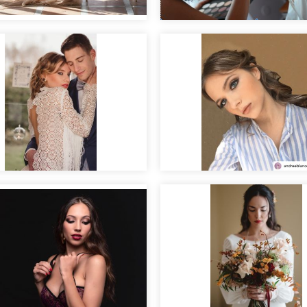
ial nupcial "Clara".
Laura. Novias reales
idero
Making of