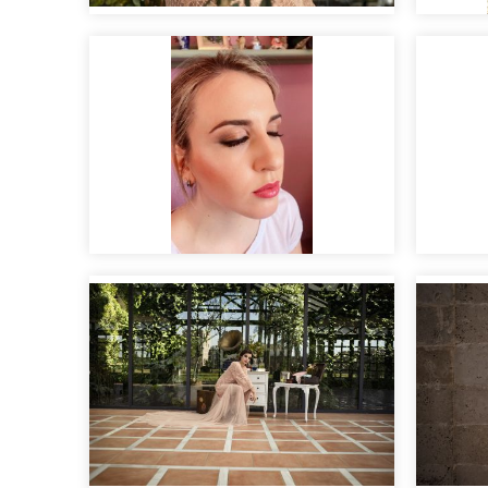
Editorial nupcial "Clara".
Prueba de novia Marina
Maqui