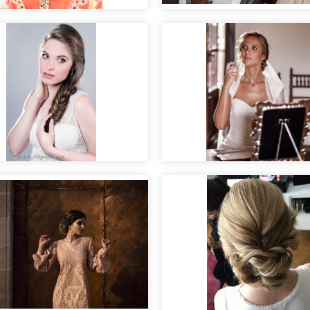
Editorial nupcial "Clara
llaje para bodas
Maquillaje de novia