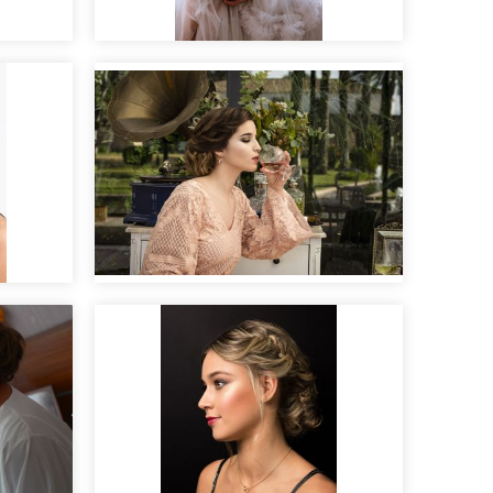
s
Sesión roommatehotels
n de
Editorial nupcial "Clara".