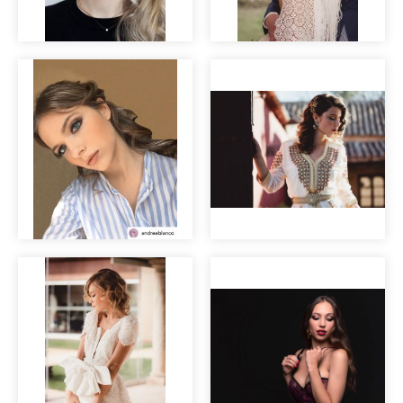
Maquillaje Beauty
para HRP
Mentidero
Las mil y una
Making of
noches