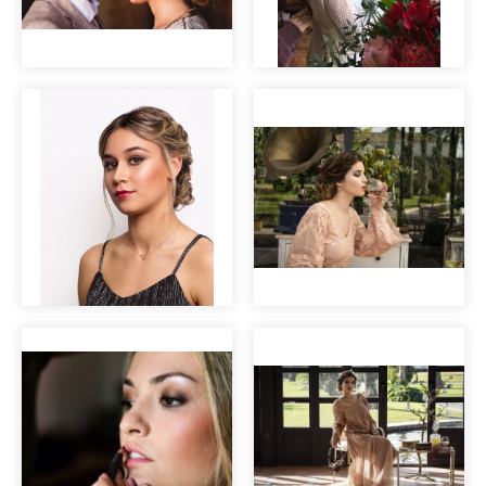
Las mil y una
noches
Maquillaje para
Editorial nupcial
sesión de fotos
"Clara".