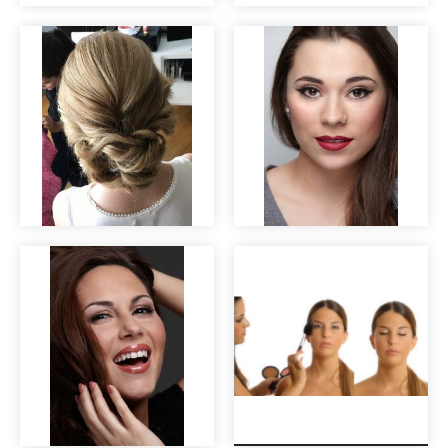
Editorial nupcial
Editorial nupcial
"Clara".
"Clara".
Prueba de peinado
Maquillaje para
de novia
book de modelo