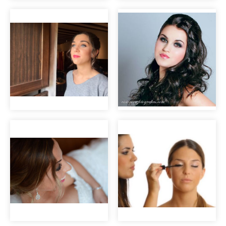
Maquillaje piel
Maquillaje de día
radiante con eye
natural
liner
Maquillaje de
fiesta