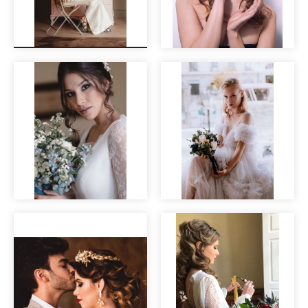
El Tocador,
preparativos con
encanto
Novia ojos
Sesión
ahumados
roommatehotels