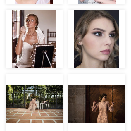
Prueba de novia
Maquillaje para
Marina
bodas
Maquillaje de
Maquillaje para
novia
sesión de fotos