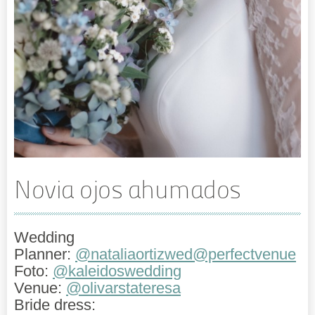
Novia ojos ahumados
Wedding
Planner:
@nataliaortizwed
@perfectvenue
Foto:
@kaleidoswedding
Venue:
@olivarstateresa
Bride dress: