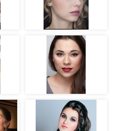
Maquillaje para sesión de
fotos
e
Maquillaje para book de
modelo