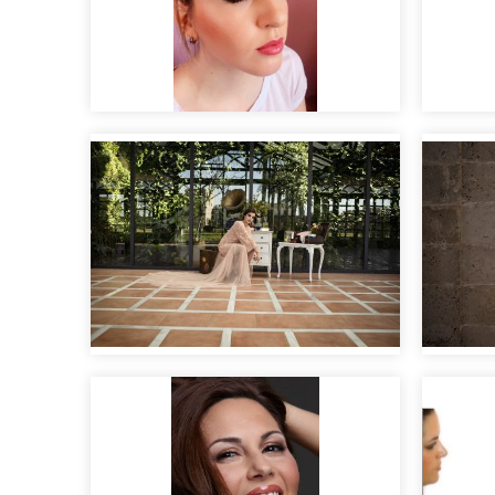
Prueba de novia Marina
Maqui
Editorial nupcial "Clara".
Editor