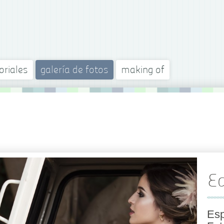
oriales
galería de fotos
making of
Ed
Esp