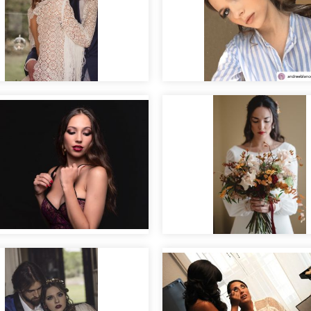
idero
Making of
llaje para sesión de
novias labios rojos