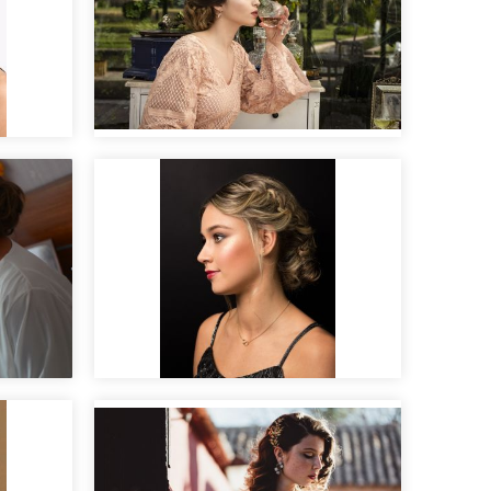
n de
Editorial nupcial "Clara".
Maquillaje para sesión de
fotos de la firma Harpo