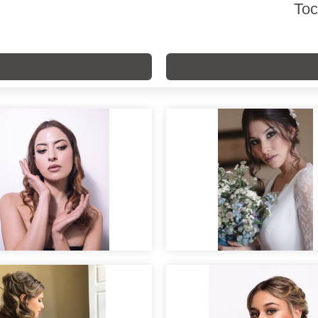
Toc
Novia ojos ahumado