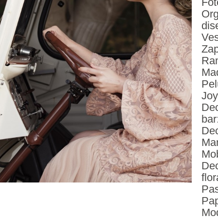
Fot
Org
dis
Ves
Zap
Ra
Maq
Pel
Joy
Dec
bar
Dec
Man
Mob
Dec
flor
Pas
Pap
Mod