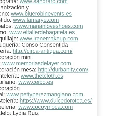
ografía:
www.sandraro.com
anización y
eño:
www.bluerobinevents.es
tido:
www.lamarye.com
atos:
www.marianloveshoes.com
mo:
www.eltallerdebagatela.es
uillaje:
www.irenemakeup.com
uquería: Conso Consentida
ería:
http://circa-antiqua.com/
oración mini
:
www.memoriasdelayer.com
oración mesa:
http://durbanity.com/
telería:
www.thetcloth.es
iliario:
www.ceibo.es
oración
al:
www.pettyperezmanglano.com
telería:
https://www.dulcedorotea.es/
elería:
www.cocoymoca.com
elo: Lydia Ruiz