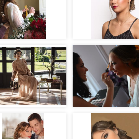
Maquillaje para sesió
fotos
ial nupcial "Clara".
Laura. Novias reales