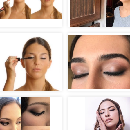
llaje piel radiante
ye liner
Maquillaje ojos rasg