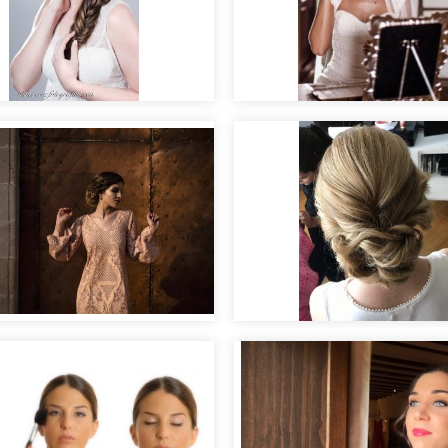
llaje para bodas
Maquillaje de novia
Prueba de peinado d
ial nupcial "Clara".
novia