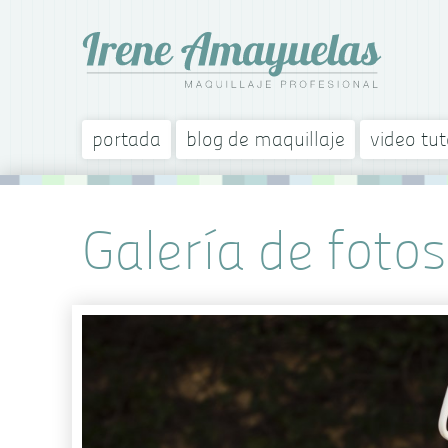
portada
blog de maquillaje
video tut
Galería de fotos