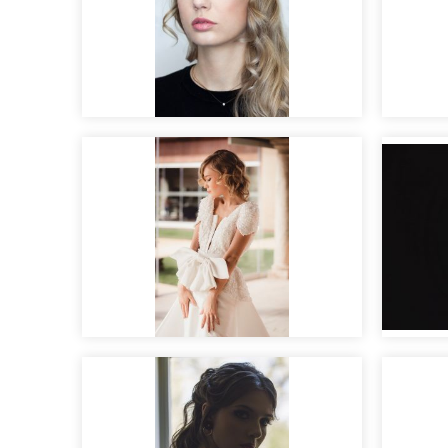
Maquillaje Beauty para
HRP
Ment
Maqui
Novias con estilo
fotos