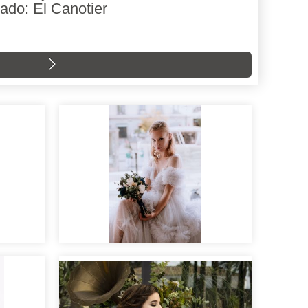
ado: El Canotier
s
Sesión roommatehotels