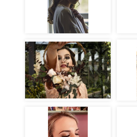
Vincent&Ella
Edito
Editorial nupcial "Clara".