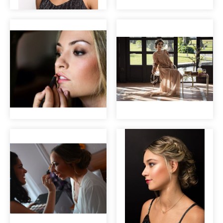
Maquillaje para
Editorial nupcial
sesión de fotos
"Clara".
Maquillaje de
Editorial nupcial
novia
"Clara".