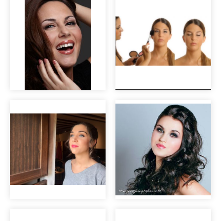
Prueba de peinado
Maquillaje para
de novia
book de modelo
Maquillaje piel
Maquillaje de día
radiante con eye
natural
liner
Maquillaje de