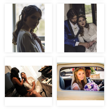
novias labios rojos
Making of
Editorial Vincent &
Vincent&Ella
Ella