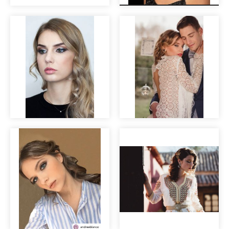
Maquillaje para
Laura. Novias
sesión de fotos de
reales
la firma Harpo
Maquillaje Beauty
para HRP
Mentidero