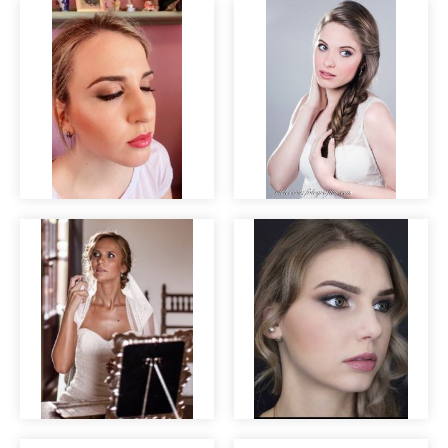
Editorial nupcial
"Clara".
Pruebas de novia
Prueba de novia
Maquillaje para
Marina
bodas