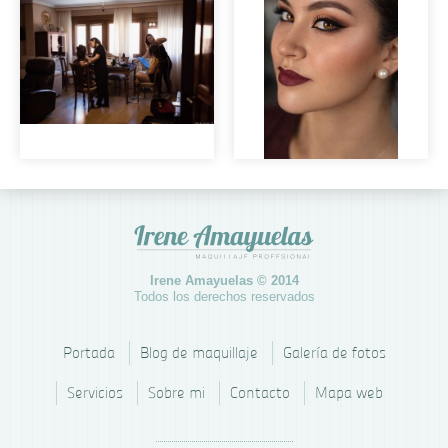
para novia
Maquillaje
Irene & Vero
invitada.
Irene Amayuelas © 2014
Todos los derechos reservados
Portada
Blog de maquillaje
Galería de fotos
Servicios
Sobre mi
Contacto
Mapa web