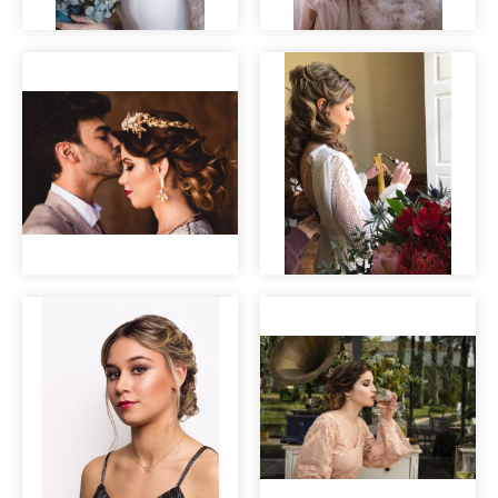
Novia ojos
Sesión
ahumados
roommatehotels
Las mil y una
noches