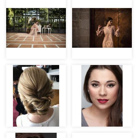
Maquillaje de
Maquillaje para
novia
sesión de fotos
Editorial nupcial
Editorial nupcial
"Clara".
"Clara".