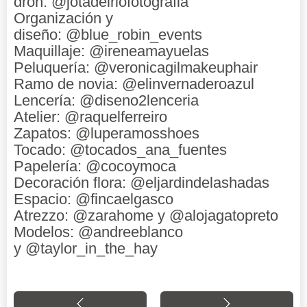
dron: @jotadelriofotografia
Organización y
diseño: @blue_robin_events
Maquillaje: @ireneamayuelas
Peluquería: @veronicagilmakeuphair
Ramo de novia: @elinvernaderoazul
Lencería: @diseno2lenceria
Atelier: @raquelferreiro
Zapatos: @luperamosshoes
Tocado: @tocados_ana_fuentes
Papelería: @cocoymoca
Decoración flora: @eljardindelashadas
Espacio: @fincaelgasco
Atrezzo: @zarahome y @alojagatopreto
Modelos: @andreeblanco
y @taylor_in_the_hay