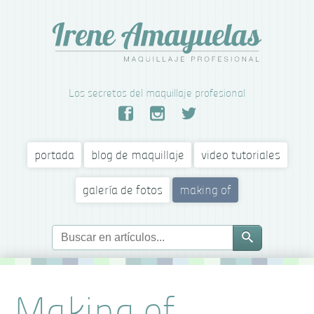
Los secretos del maquillaje profesional
portada
blog de maquillaje
video tutoriales
galería de fotos
making of
Making of