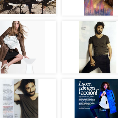
rativos editorial
al
rafía para sesión de
Maquillaje editorial 
.
Silva