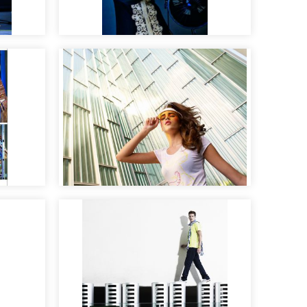
oño
Maquillaje y peluquería
para revista AR.
ía
Moda y tendencias de
moda
maquillaje