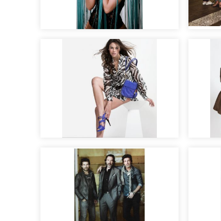
Prepa
Sesión roommatehotels
nupci
Maquillaje moda y
Fotog
tendencias
moda