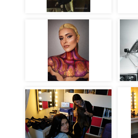
Maquillaje y peluquería
para editoriales
Maqui
Maqui
Editorial artístico
pasar