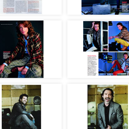
riales publicadas en
Editorial de moda ot
tas
invierno 2013-2014
riales publicadas,
Maquillaje y peluquer
llaje y peluquería
para editoriales de 