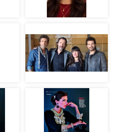
EDITORIAL
Hugo
Trio de Ases :)