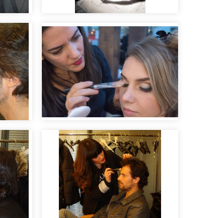
 de
Making of para rodaje
a
cinematográfico
Irene maquillando