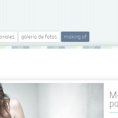
oriales
galería de fotos
making of
Ma
pa