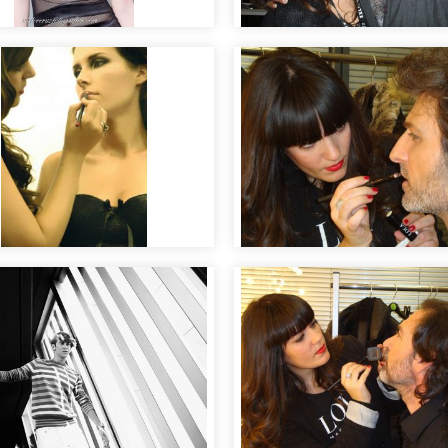
llaje para sesión
Dentro del Backstage
ráfica de moda
las pasarelas de mod
llaje ojo ahumado de
ncia
Making of maquillaje