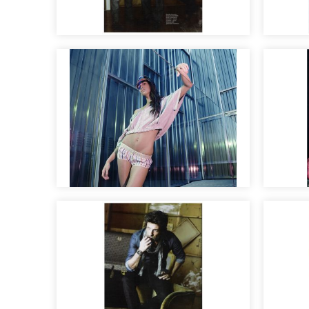
Maquillaje y peluquería
Edito
para sesión fotográfica
revis
Maquillaje para desfile de
Edito
moda
maqui