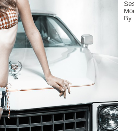
Ses
Mod
By 