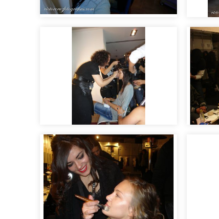
Making of sesión de fotos
Makin
Maquillaje y peluquería
Como 
para desfiles de moda
y pas