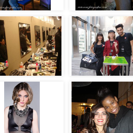
g of sesión de fotos
Making of sesión de 
se trabaja en moda
arela
Moda y Pasarela