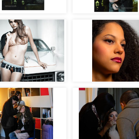
Maquillaje de hombre
llaje masculino
sesión fotográfica
llaje moda y
ela