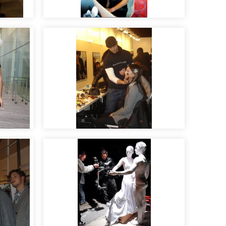
Maquillaje para moda y
fotos
Pasarela
Maquilladores con los que
es un placer trabajar