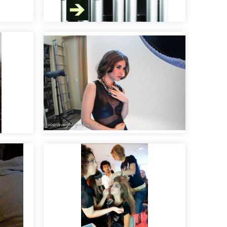
 para
Maquillaje y peluquería de
hombre para moda
Making of sesión de fotos