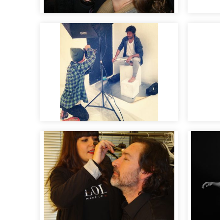
Maquillaje "cara lavada"
maqui
para pasarela
fotog
Sesión fotográfica para
Maqui
editorial
tende