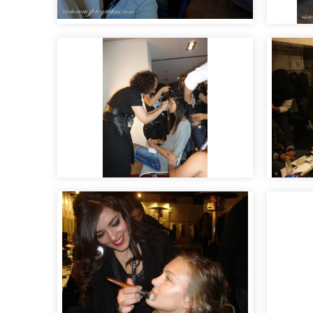
Making of sesión de fotos
Makin
Maquillaje y peluquería
Como 
para desfiles de moda
y pas