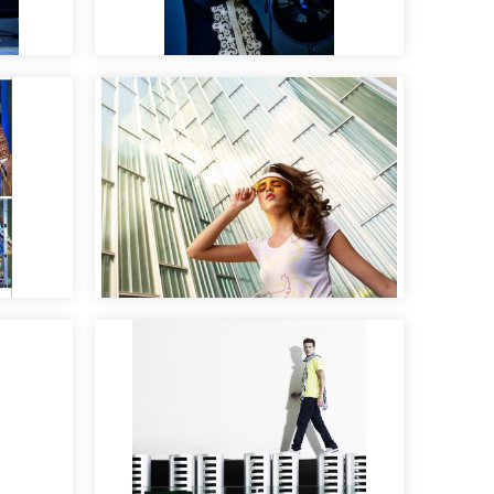
oño
Maquillaje y peluquería
para revista AR.
ía
Moda y tendencias de
moda
maquillaje