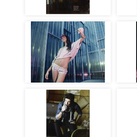
Maquillaje y peluquería
Edito
para sesión fotográfica
revis
Maquillaje para desfile de
Edito
moda
maqui