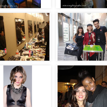
g of sesión de fotos
Making of sesión de 
se trabaja en moda
arela
Moda y Pasarela