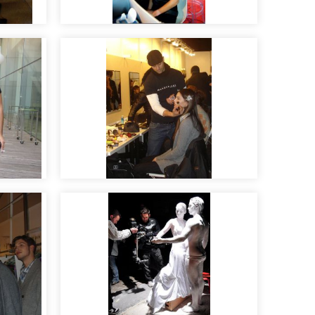
Maquillaje para moda y
fotos
Pasarela
Maquilladores con los que
es un placer trabajar