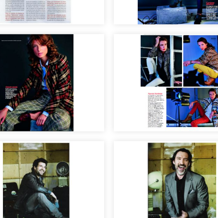
riales publicadas en
Editorial de moda ot
tas
invierno 2013-2014
riales publicadas,
Maquillaje y peluquer
llaje y peluquería
para editoriales de 