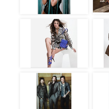
Prepa
Sesión roommatehotels
nupci
Maquillaje moda y
Fotog
tendencias
moda