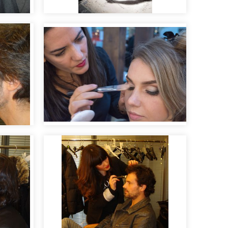
 de
Making of para rodaje
a
cinematográfico
Irene maquillando