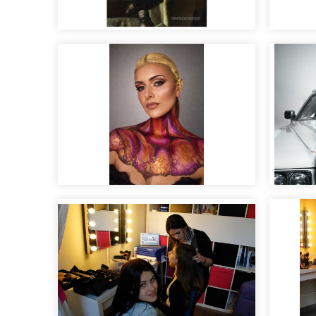
Maquillaje y peluquería
para editoriales
Maqui
Maqui
Editorial artístico
pasar