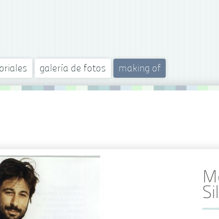
oriales
galería de fotos
making of
Ma
Si