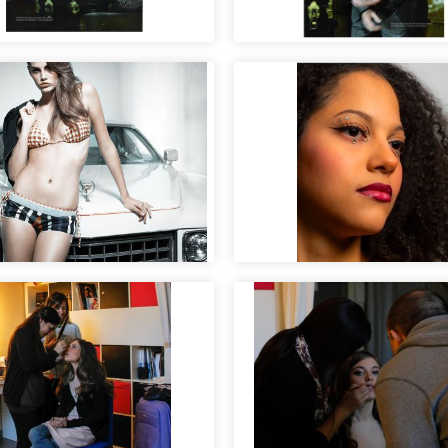
Maquillaje de hombre
llaje masculino
sesión fotográfica
llaje moda y
ela