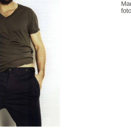
Maq
fot