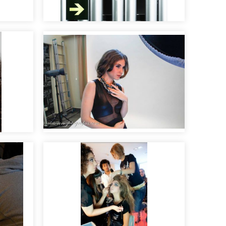
 para
Maquillaje y peluquería de
hombre para moda
Making of sesión de fotos