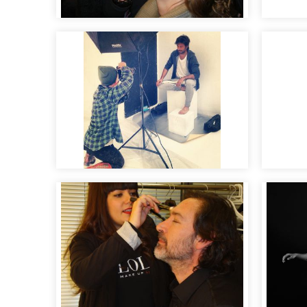
Maquillaje "cara lavada"
maqui
para pasarela
fotog
Sesión fotográfica para
Maqui
editorial
tende