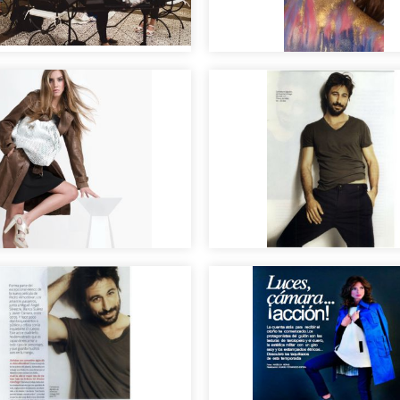
rativos editorial
al
rafía para sesión de
Maquillaje editorial 
.
Silva