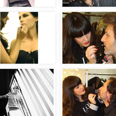
llaje para sesión
Dentro del Backstage
ráfica de moda
las pasarelas de mod
llaje ojo ahumado de
ncia
Making of maquillaje