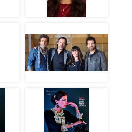
EDITORIAL
Hugo
Trio de Ases :)