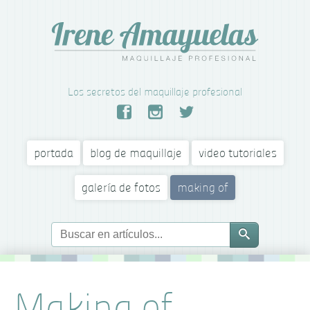
Los secretos del maquillaje profesional
portada
blog de maquillaje
video tutoriales
galería de fotos
making of
Making of