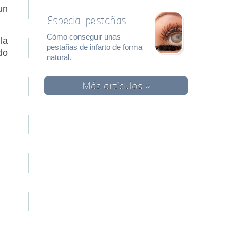
un
Especial pestañas
Cómo conseguir unas
la
pestañas de infarto de forma
do
natural.
Más artículos »